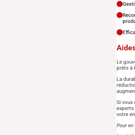
Gesti
Recou
produ
Effic
Aides
Le gouv
prêts à 
La durab
réducti
augmente
Si vous 
experts 
votre en
Pour en 