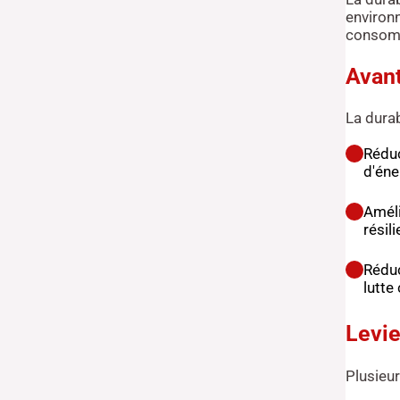
environn
consomma
Avant
La durab
Réduc
d'éne
Améli
résil
Réduc
lutte
Levie
Plusieur