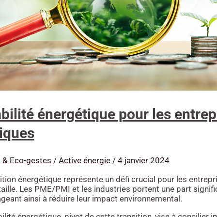
bilité énergétique pour les entrepr
iques
 & Eco-gestes
/
Active énergie
/
4 janvier 2024
ition énergétique représente un défi crucial pour les entrepr
aille. Les PME/PMI et les industries portent une part signifi
geant ainsi à réduire leur impact environnemental.
ilité énergétique, pivot de cette transition, vise à concilie