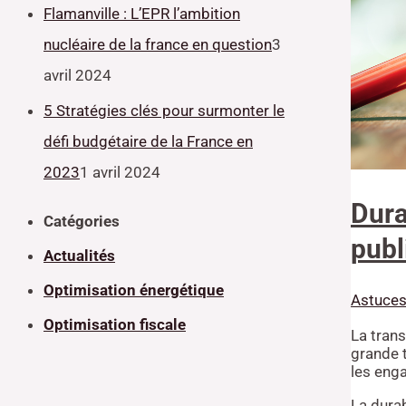
Flamanville : L’EPR l’ambition
nucléaire de la france en question
3
avril 2024
5 Stratégies clés pour surmonter le
défi budgétaire de la France en
2023
1 avril 2024
Dura
Catégories
publ
Actualités
Optimisation énergétique
Astuces
Optimisation fiscale
La trans
grande t
les enga
La durab