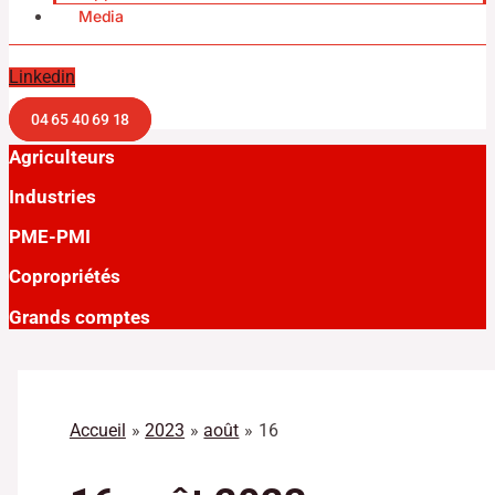
Media
Linkedin
04 65 40 69 18
Agriculteurs
Industries
PME-PMI
Copropriétés
Grands comptes
Accueil
2023
août
16