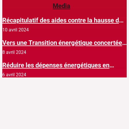
Media
Récapitulatif des aides contre la hausse des
prix de l’énergie en France : optimisez votre
10 avril 2024
consommation énergétique
Vers une Transition énergétique concertée
en France : le défi de l’unanimité
8 avril 2024
Réduire les dépenses énergétiques en
entreprise: 5 stratégies clés pour 2024
6 avril 2024